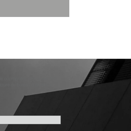
 de copropriété, entreprise, MO
ecture ou bureau d'études ?