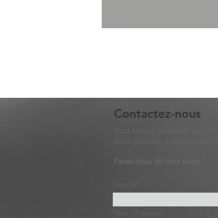
Contactez-nous
Vous êtes un particulier, syndic
privé ou public, agence d'archit
Parlez-nous de votre projet !
Société
Nom - Prénom