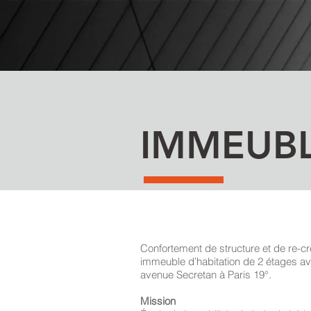
IMMEUBL
Confortement de structure et de re-cr
immeuble d’habitation de 2 étages 
avenue Secretan à Paris 19°.
Mission