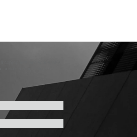
 de copropriété, entreprise, MO
ecture ou bureau d'études ?