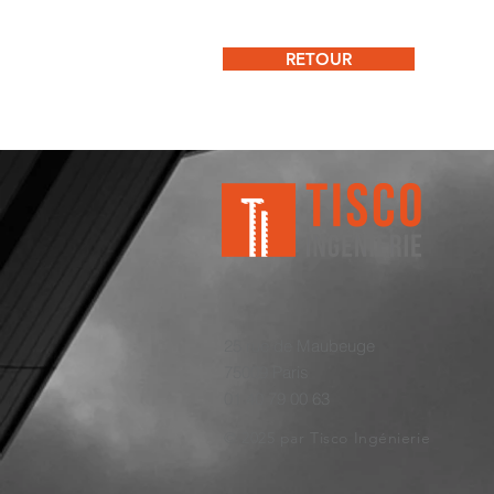
RETOUR
25 rue de Maubeuge
75009 Paris
01 40 79 00 63
© 2025 par Tisco Ingénierie