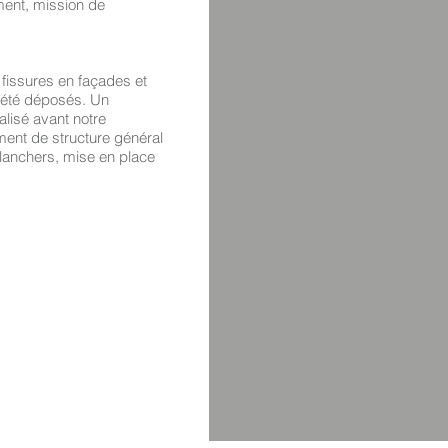
iment, mission de
issures en façades et
t été déposés. Un
lisé avant notre
ement de structure général
planchers, mise en place