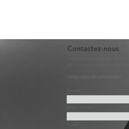
Contactez-nous
Vous êtes un particulier, syndic
privé ou public, agence d'archit
Parlez-nous de votre projet !
Société
Nom - Prénom
E-mail